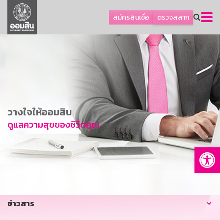
ลูกค้าธุรกิจ
สมัครสินเชื่อ
ตรวจสลาก
ลูกค้าผู้ประกอบรายย่อย
โปรโมชัน
ออมเพื่อสุข
เกี่ยวกับธนาคาร
การพัฒนาที่ยั่งยืน
วางใจให้ออมสิน
ข่าวสาร
ดูแลความสุขของชีวิตคุณ
บริการทางการเงิน
Op
อื่นๆ
ติดต่อเรา
บริการออนไลน์
ข่าวสาร
TH
EN
GSB Society