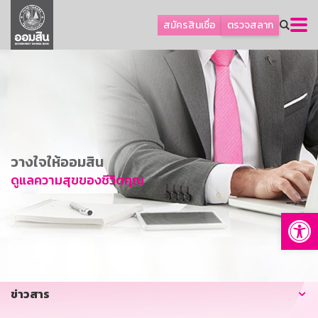
ลูกค้าธุรกิจ
สมัครสินเชื่อ
ตรวจสลาก
ลูกค้าผู้ประกอบรายย่อย
โปรโมชัน
ออมเพื่อสุข
เกี่ยวกับธนาคาร
การพัฒนาที่ยั่งยืน
วางใจให้ออมสิน
ข่าวสาร
ดูแลความสุขของชีวิตคุณ
บริการทางการเงิน
Op
อื่นๆ
ติดต่อเรา
บริการออนไลน์
ข่าวสาร
TH
EN
GSB Society