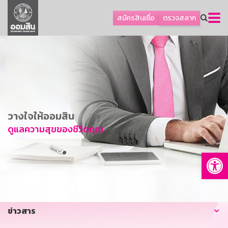
ลูกค้าธุรกิจ
สมัครสินเชื่อ
ตรวจสลาก
ลูกค้าผู้ประกอบรายย่อย
โปรโมชัน
ออมเพื่อสุข
เกี่ยวกับธนาคาร
การพัฒนาที่ยั่งยืน
วางใจให้ออมสิน
ข่าวสาร
ดูแลความสุขของชีวิตคุณ
บริการทางการเงิน
Op
อื่นๆ
ติดต่อเรา
บริการออนไลน์
ข่าวสาร
TH
EN
GSB Society