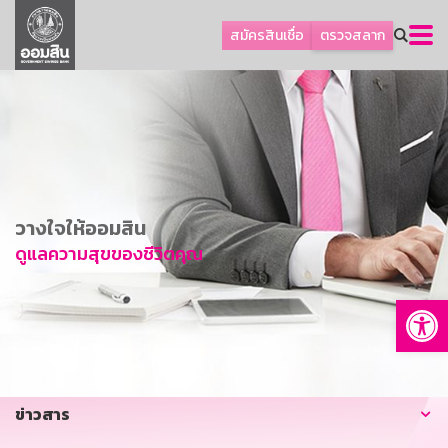
ลูกค้าธุรกิจ
สมัครสินเชื่อ
ตรวจสลาก
ลูกค้าผู้ประกอบรายย่อย
โปรโมชัน
ออมเพื่อสุข
เกี่ยวกับธนาคาร
การพัฒนาที่ยั่งยืน
วางใจให้ออมสิน
ข่าวสาร
ดูแลความสุขของชีวิตคุณ
บริการทางการเงิน
Op
อื่นๆ
ติดต่อเรา
บริการออนไลน์
ข่าวสาร
TH
EN
GSB Society