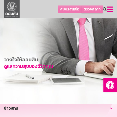
ลูกค้าธุรกิจ
สมัครสินเชื่อ
ตรวจสลาก
ลูกค้าผู้ประกอบรายย่อย
โปรโมชัน
ออมเพื่อสุข
เกี่ยวกับธนาคาร
การพัฒนาที่ยั่งยืน
วางใจให้ออมสิน
ข่าวสาร
ดูแลความสุขของชีวิตคุณ
บริการทางการเงิน
Op
อื่นๆ
ติดต่อเรา
บริการออนไลน์
ข่าวสาร
TH
EN
GSB Society