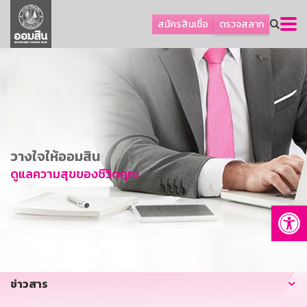
ลูกค้าธุรกิจ
สมัครสินเชื่อ
ตรวจสลาก
ลูกค้าผู้ประกอบรายย่อย
โปรโมชัน
ออมเพื่อสุข
เกี่ยวกับธนาคาร
การพัฒนาที่ยั่งยืน
วางใจให้ออมสิน
ข่าวสาร
ดูแลความสุขของชีวิตคุณ
บริการทางการเงิน
Op
อื่นๆ
ติดต่อเรา
บริการออนไลน์
ข่าวสาร
TH
EN
GSB Society