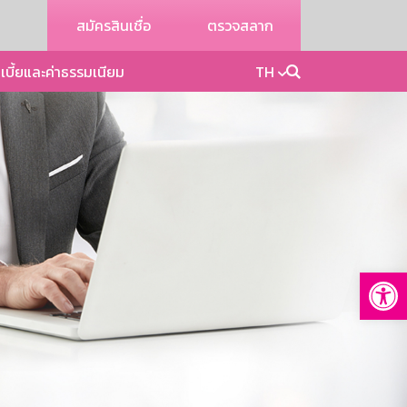
สมัครสินเชื่อ
ตรวจสลาก
เบี้ยและค่าธรรมเนียม
TH
Op