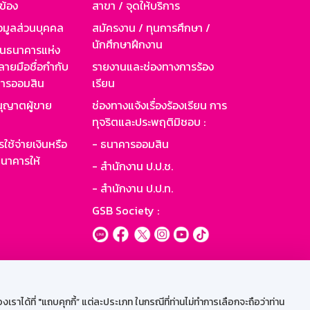
วข้อง
สาขา / จุดให้บริการ
อมูลส่วนบุคคล
สมัครงาน / ทุนการศึกษา /
นักศึกษาฝึกงาน
านธนาคารแห่ง
ายมือชื่อกำกับ
รายงานและช่องทางการร้อง
าคารออมสิน
เรียน
ุญาตผู้ขาย
ช่องทางแจ้งเรื่องร้องเรียน การ
ทุจริตและประพฤติมิชอบ :
ใช้จ่ายเงินหรือ
- ธนาคารออมสิน
นาคารให้
- สำนักงาน ป.ป.ช.
- สำนักงาน ป.ป.ท.
GSB Society :
ะบบเน็ตเมล
ราได้ที่ "แถบคุกกี้” แต่ละประเภท ในกรณีที่ท่านไม่ทำการเลือกจะถือว่าท่าน