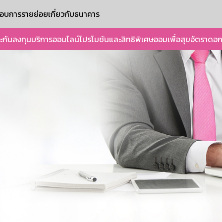
ะกอบการรายย่อย
เกี่ยวกับธนาคาร
ะกัน
ลงทุน
บริการออนไลน์
โปรโมชันและสิทธิพิเศษ
ออมเพื่อสุข
อัตราดอก