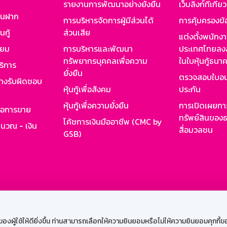
รายงานการพัฒนาอย่างยั่งยืน
เว็บลิงก์ที่เกี่ย
งินฝาก
การบริหารจัดการผู้มีส่วนได้
การคุ้มครองข้
นกู้
ส่วนเสีย
แต่งตั้งพนักง
ียม
การบริหารและพัฒนา
ประเทศไทยลงล
ทรัพยากรบุคคลเพื่อความ
ในใบหุ้นกู้ธน
ริการ
ยั่งยืน
ตรวจสอบใบอน
ย่างรับผิดชอบ
หุ้นกู้เพื่อสังคม
ประกัน
หุ้นกู้เพื่อความยั่งยืน
การเปิดเผยการ
รอการขาย
ทรัพย์สินของธ
โค้ชการเงินมืออาชีพ (CMC by
ำนวณ - เงิน
สื่อมวลชน
GSB)
กงาน
Web HR
GSB Wisdom
M-Search
เข้าสู่ร
ผู้ใช้ให้ดียิ่งขึ้น ท่านสามารถเลือกให้ความยินยอมหรือไม่ให้ความยินยอมคุกกี้ของเ