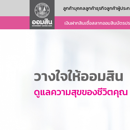
ลูกค้าบุคคล
ลูกค้าธุรกิจ
ลูกค้าผู้ปร
เงินฝาก
สินเชื่อ
สลากออมสิน
บัตร
ปร
วางใจให้ออมสิน
ดูแลความสุขของชีวิตคุณ