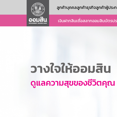
ลูกค้าบุคคล
ลูกค้าธุรกิจ
ลูกค้าผู้ปร
เงินฝาก
สินเชื่อ
สลากออมสิน
บัตร
ปร
วางใจให้ออมสิน
ดูแลความสุขของชีวิตคุณ