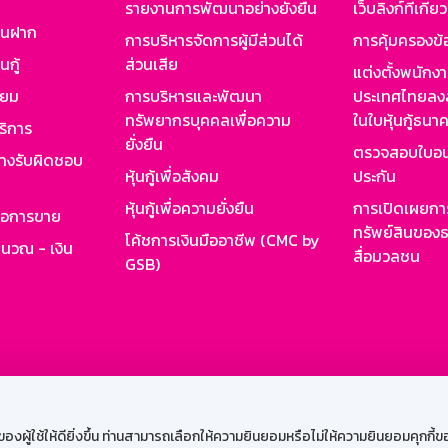
รายงานการพัฒนาอย่างยั่งยืน
เว็บลิงก์ที่เกี่ย
งินฝาก
การบริหารจัดการผู้มีส่วนได้
การคุ้มครองข้
นกู้
ส่วนเสีย
แต่งตั้งพนักง
ียม
การบริหารและพัฒนา
ประเทศไทยลงล
ทรัพยากรบุคคลเพื่อความ
ในใบหุ้นกู้ธน
ริการ
ยั่งยืน
ตรวจสอบใบอน
ย่างรับผิดชอบ
หุ้นกู้เพื่อสังคม
ประกัน
หุ้นกู้เพื่อความยั่งยืน
การเปิดเผยการ
รอการขาย
ทรัพย์สินของธ
โค้ชการเงินมืออาชีพ (CMC by
ำนวณ - เงิน
สื่อมวลชน
GSB)
กงาน
Web HR
GSB Wisdom
M-Search
เข้าสู่ร
ผู้ใช้ให้ดียิ่งขึ้น ท่านสามารถเลือกให้ความยินยอมหรือไม่ให้ความยินยอมคุกกี้ของเ