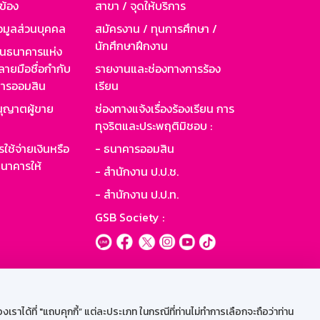
วข้อง
สาขา / จุดให้บริการ
อมูลส่วนบุคคล
สมัครงาน / ทุนการศึกษา /
นักศึกษาฝึกงาน
านธนาคารแห่ง
ายมือชื่อกำกับ
รายงานและช่องทางการร้อง
าคารออมสิน
เรียน
ุญาตผู้ขาย
ช่องทางแจ้งเรื่องร้องเรียน การ
ทุจริตและประพฤติมิชอบ :
ใช้จ่ายเงินหรือ
- ธนาคารออมสิน
นาคารให้
- สำนักงาน ป.ป.ช.
- สำนักงาน ป.ป.ท.
GSB Society :
ะบบเน็ตเมล
ราได้ที่ "แถบคุกกี้” แต่ละประเภท ในกรณีที่ท่านไม่ทำการเลือกจะถือว่าท่าน