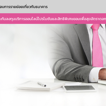
ะกอบการรายย่อย
เกี่ยวกับธนาคาร
ะกัน
ลงทุน
บริการออนไลน์
โปรโมชันและสิทธิพิเศษ
ออมเพื่อสุข
อัตราดอก