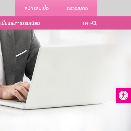
สมัครสินเชื่อ
ตรวจสลาก
เบี้ยและค่าธรรมเนียม
TH
Op