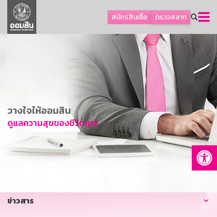
ลูกค้าธุรกิจ
สมัครสินเชื่อ
ตรวจสลาก
ลูกค้าผู้ประกอบรายย่อย
โปรโมชัน
ออมเพื่อสุข
เกี่ยวกับธนาคาร
การพัฒนาที่ยั่งยืน
วางใจให้ออมสิน
ข่าวสาร
ดูแลความสุขของชีวิตคุณ
บริการทางการเงิน
Op
อื่นๆ
ติดต่อเรา
บริการออนไลน์
ข่าวสาร
TH
EN
GSB Society