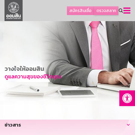
ลูกค้าธุรกิจ
สมัครสินเชื่อ
ตรวจสลาก
ลูกค้าผู้ประกอบรายย่อย
โปรโมชัน
ออมเพื่อสุข
เกี่ยวกับธนาคาร
การพัฒนาที่ยั่งยืน
วางใจให้ออมสิน
ข่าวสาร
ดูแลความสุขของชีวิตคุณ
บริการทางการเงิน
Op
อื่นๆ
ติดต่อเรา
บริการออนไลน์
ข่าวสาร
TH
EN
GSB Society