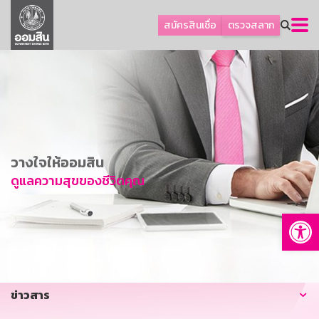
ลูกค้าธุรกิจ
สมัครสินเชื่อ
ตรวจสลาก
ลูกค้าผู้ประกอบรายย่อย
โปรโมชัน
ออมเพื่อสุข
เกี่ยวกับธนาคาร
การพัฒนาที่ยั่งยืน
วางใจให้ออมสิน
ข่าวสาร
ดูแลความสุขของชีวิตคุณ
บริการทางการเงิน
Op
อื่นๆ
ติดต่อเรา
บริการออนไลน์
ข่าวสาร
TH
EN
GSB Society