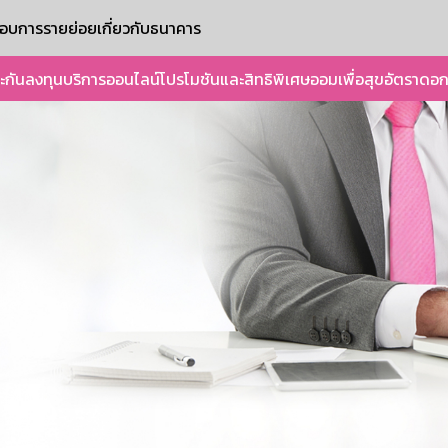
ะกอบการรายย่อย
เกี่ยวกับธนาคาร
ะกัน
ลงทุน
บริการออนไลน์
โปรโมชันและสิทธิพิเศษ
ออมเพื่อสุข
อัตราดอก