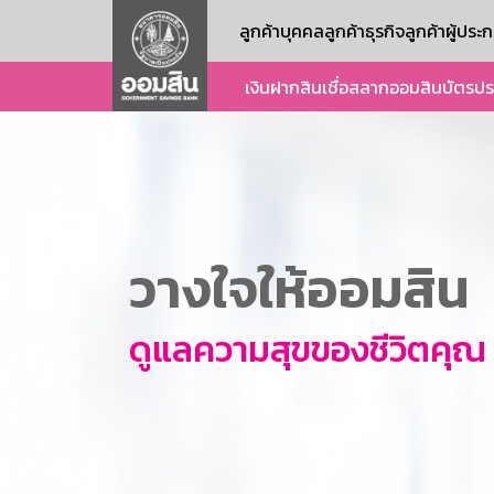
ลูกค้าบุคคล
ลูกค้าธุรกิจ
ลูกค้าผู้ปร
เงินฝาก
สินเชื่อ
สลากออมสิน
บัตร
ปร
วางใจให้ออมสิน
ดูแลความสุขของชีวิตคุณ