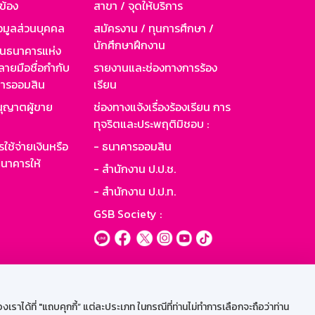
วข้อง
สาขา / จุดให้บริการ
อมูลส่วนบุคคล
สมัครงาน / ทุนการศึกษา /
นักศึกษาฝึกงาน
านธนาคารแห่ง
ายมือชื่อกำกับ
รายงานและช่องทางการร้อง
าคารออมสิน
เรียน
ุญาตผู้ขาย
ช่องทางแจ้งเรื่องร้องเรียน การ
ทุจริตและประพฤติมิชอบ :
ใช้จ่ายเงินหรือ
- ธนาคารออมสิน
นาคารให้
- สำนักงาน ป.ป.ช.
- สำนักงาน ป.ป.ท.
GSB Society :
ะบบเน็ตเมล
ราได้ที่ "แถบคุกกี้” แต่ละประเภท ในกรณีที่ท่านไม่ทำการเลือกจะถือว่าท่าน