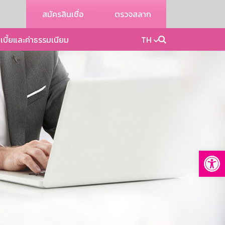
สมัครสินเชื่อ
ตรวจสลาก
เบี้ยและค่าธรรมเนียม
TH
Op