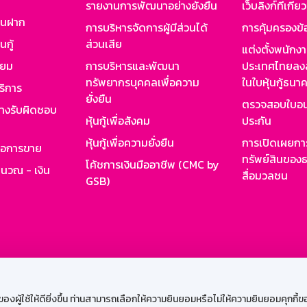
รายงานการพัฒนาอย่างยั่งยืน
เว็บลิงก์ที่เกี่ย
งินฝาก
การบริหารจัดการผู้มีส่วนได้
การคุ้มครองข้
นกู้
ส่วนเสีย
แต่งตั้งพนักง
ียม
การบริหารและพัฒนา
ประเทศไทยลงล
ทรัพยากรบุคคลเพื่อความ
ในใบหุ้นกู้ธน
ริการ
ยั่งยืน
ตรวจสอบใบอน
ย่างรับผิดชอบ
หุ้นกู้เพื่อสังคม
ประกัน
หุ้นกู้เพื่อความยั่งยืน
การเปิดเผยการ
รอการขาย
ทรัพย์สินของธ
โค้ชการเงินมืออาชีพ (CMC by
ำนวณ - เงิน
สื่อมวลชน
GSB)
กงาน
Web HR
GSB Wisdom
M-Search
เข้าสู่ร
ผู้ใช้ให้ดียิ่งขึ้น ท่านสามารถเลือกให้ความยินยอมหรือไม่ให้ความยินยอมคุกกี้ของเ