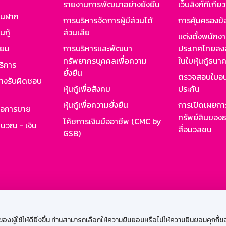
รายงานการพัฒนาอย่างยั่งยืน
เว็บลิงก์ที่เกี่ย
งินฝาก
การบริหารจัดการผู้มีส่วนได้
การคุ้มครองข้
นกู้
ส่วนเสีย
แต่งตั้งพนักง
ียม
การบริหารและพัฒนา
ประเทศไทยลงล
ทรัพยากรบุคคลเพื่อความ
ในใบหุ้นกู้ธน
ริการ
ยั่งยืน
ตรวจสอบใบอน
ย่างรับผิดชอบ
หุ้นกู้เพื่อสังคม
ประกัน
หุ้นกู้เพื่อความยั่งยืน
การเปิดเผยการ
รอการขาย
ทรัพย์สินของธ
โค้ชการเงินมืออาชีพ (CMC by
ำนวณ - เงิน
สื่อมวลชน
GSB)
กงาน
Web HR
GSB Wisdom
M-Search
เข้าสู่ร
ผู้ใช้ให้ดียิ่งขึ้น ท่านสามารถเลือกให้ความยินยอมหรือไม่ให้ความยินยอมคุกกี้ของเ