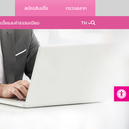
สมัครสินเชื่อ
ตรวจสลาก
เบี้ยและค่าธรรมเนียม
TH
Op