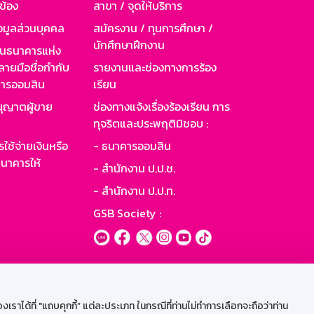
วข้อง
สาขา / จุดให้บริการ
อมูลส่วนบุคคล
สมัครงาน / ทุนการศึกษา /
นักศึกษาฝึกงาน
านธนาคารแห่ง
ายมือชื่อกำกับ
รายงานและช่องทางการร้อง
าคารออมสิน
เรียน
ุญาตผู้ขาย
ช่องทางแจ้งเรื่องร้องเรียน การ
ทุจริตและประพฤติมิชอบ :
ใช้จ่ายเงินหรือ
- ธนาคารออมสิน
นาคารให้
- สำนักงาน ป.ป.ช.
- สำนักงาน ป.ป.ท.
GSB Society :
ะบบเน็ตเมล
ราได้ที่ "แถบคุกกี้” แต่ละประเภท ในกรณีที่ท่านไม่ทำการเลือกจะถือว่าท่าน