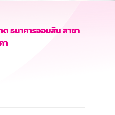
าด ธนาคารออมสิน สาขา
าคา