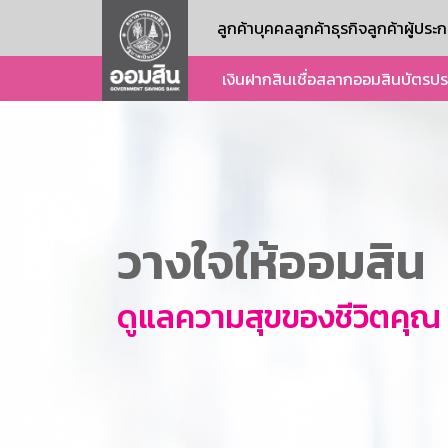
ลูกค้าบุคคล
ลูกค้าธุรกิจ
ลูกค้าผู้ปร
เงินฝาก
สินเชื่อ
สลากออมสิน
บัตร
ปร
วางใจให้ออมสิน
ดูแลความสุขของชีวิตคุณ