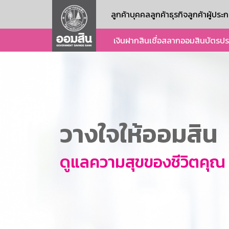
ลูกค้าบุคคล
ลูกค้าธุรกิจ
ลูกค้าผู้ปร
เงินฝาก
สินเชื่อ
สลากออมสิน
บัตร
ปร
วางใจให้ออมสิน
ดูแลความสุขของชีวิตคุณ