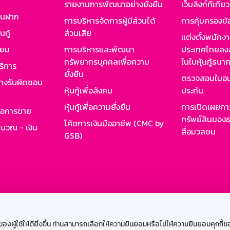
รายงานการพัฒนาอย่างยั่งยืน
เว็บลิงก์ที่เกี่ย
งินฝาก
การบริหารจัดการผู้มีส่วนได้
การคุ้มครองข้
นกู้
ส่วนเสีย
แต่งตั้งพนักง
ียม
การบริหารและพัฒนา
ประเทศไทยลงล
ทรัพยากรบุคคลเพื่อความ
ในใบหุ้นกู้ธน
ริการ
ยั่งยืน
ตรวจสอบใบอน
ย่างรับผิดชอบ
หุ้นกู้เพื่อสังคม
ประกัน
หุ้นกู้เพื่อความยั่งยืน
การเปิดเผยการ
รอการขาย
ทรัพย์สินของธ
โค้ชการเงินมืออาชีพ (CMC by
ำนวณ - เงิน
สื่อมวลชน
GSB)
กงาน
Web HR
GSB Wisdom
M-Search
เข้าสู่ร
ผู้ใช้ให้ดียิ่งขึ้น ท่านสามารถเลือกให้ความยินยอมหรือไม่ให้ความยินยอมคุกกี้ของเ