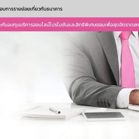
ะกอบการรายย่อย
เกี่ยวกับธนาคาร
ะกัน
ลงทุน
บริการออนไลน์
โปรโมชันและสิทธิพิเศษ
ออมเพื่อสุข
อัตราดอก