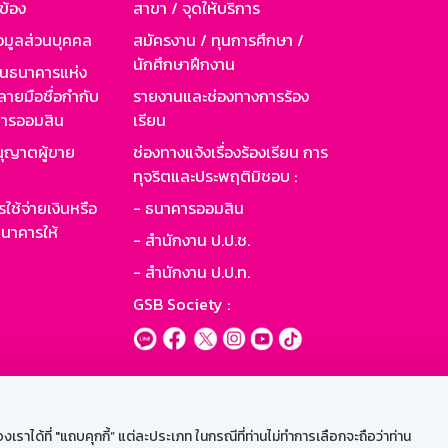
วข้อง
สาขา / จุดให้บริการ
อมูลส่วนบุคคล
สมัครงาน / ทุนการศึกษา /
นักศึกษาฝึกงาน
านธนาคารแห่ง
ายมือชื่อกำกับ
รายงานและช่องทางการร้อง
าคารออมสิน
เรียน
ุญาตผู้ขาย
ช่องทางแจ้งเรื่องร้องเรียน การ
ทุจริตและประพฤติมิชอบ :
ใช้จ่ายเงินหรือ
- ธนาคารออมสิน
นาคารให้
- สำนักงาน ป.ป.ช.
- สำนักงาน ป.ป.ท.
GSB Society :
ะบบเน็ตเมล
ราได้ที่ "แถบคุกกี้” แต่ละประเภท ในกรณีที่ท่านไม่ทำการเลือกจะถือว่าท่าน