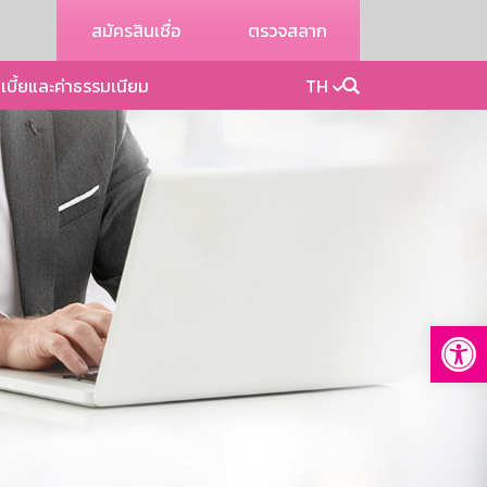
สมัครสินเชื่อ
ตรวจสลาก
เบี้ยและค่าธรรมเนียม
TH
Op