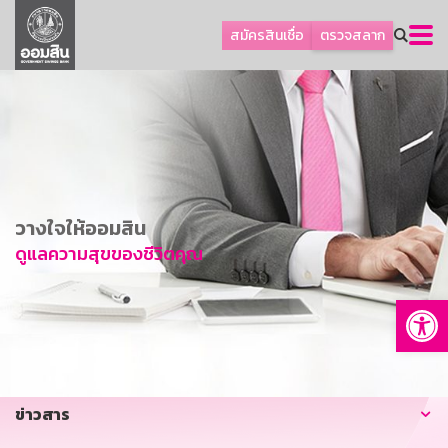
ลูกค้าธุรกิจ
สมัครสินเชื่อ
ตรวจสลาก
ลูกค้าผู้ประกอบรายย่อย
โปรโมชัน
ออมเพื่อสุข
เกี่ยวกับธนาคาร
การพัฒนาที่ยั่งยืน
วางใจให้ออมสิน
ข่าวสาร
ดูแลความสุขของชีวิตคุณ
บริการทางการเงิน
Op
อื่นๆ
ติดต่อเรา
บริการออนไลน์
ข่าวสาร
TH
EN
GSB Society