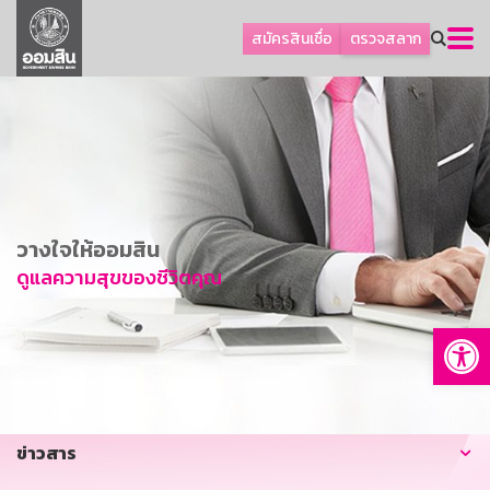
ลูกค้าธุรกิจ
สมัครสินเชื่อ
ตรวจสลาก
ลูกค้าผู้ประกอบรายย่อย
โปรโมชัน
ออมเพื่อสุข
เกี่ยวกับธนาคาร
การพัฒนาที่ยั่งยืน
วางใจให้ออมสิน
ข่าวสาร
ดูแลความสุขของชีวิตคุณ
บริการทางการเงิน
Op
อื่นๆ
ติดต่อเรา
บริการออนไลน์
ข่าวสาร
TH
EN
GSB Society