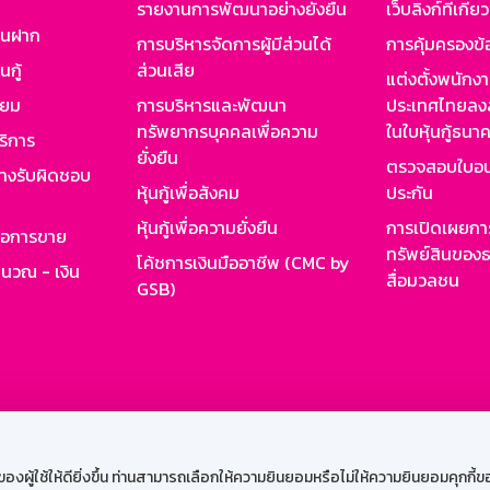
รายงานการพัฒนาอย่างยั่งยืน
เว็บลิงก์ที่เกี่ย
งินฝาก
การบริหารจัดการผู้มีส่วนได้
การคุ้มครองข้
นกู้
ส่วนเสีย
แต่งตั้งพนักง
ียม
การบริหารและพัฒนา
ประเทศไทยลงล
ทรัพยากรบุคคลเพื่อความ
ในใบหุ้นกู้ธน
ริการ
ยั่งยืน
ตรวจสอบใบอน
ย่างรับผิดชอบ
หุ้นกู้เพื่อสังคม
ประกัน
หุ้นกู้เพื่อความยั่งยืน
การเปิดเผยการ
รอการขาย
ทรัพย์สินของธ
โค้ชการเงินมืออาชีพ (CMC by
ำนวณ - เงิน
สื่อมวลชน
GSB)
กงาน
Web HR
GSB Wisdom
M-Search
เข้าสู่ร
ผู้ใช้ให้ดียิ่งขึ้น ท่านสามารถเลือกให้ความยินยอมหรือไม่ให้ความยินยอมคุกกี้ของเ