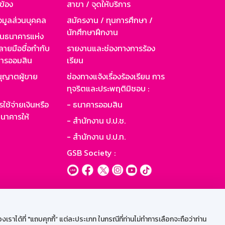
วข้อง
สาขา / จุดให้บริการ
อมูลส่วนบุคคล
สมัครงาน / ทุนการศึกษา /
นักศึกษาฝึกงาน
านธนาคารแห่ง
ายมือชื่อกำกับ
รายงานและช่องทางการร้อง
าคารออมสิน
เรียน
ุญาตผู้ขาย
ช่องทางแจ้งเรื่องร้องเรียน การ
ทุจริตและประพฤติมิชอบ :
ใช้จ่ายเงินหรือ
- ธนาคารออมสิน
นาคารให้
- สำนักงาน ป.ป.ช.
- สำนักงาน ป.ป.ท.
GSB Society :
ะบบเน็ตเมล
ราได้ที่ "แถบคุกกี้” แต่ละประเภท ในกรณีที่ท่านไม่ทำการเลือกจะถือว่าท่าน