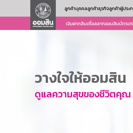
ลูกค้าบุคคล
ลูกค้าธุรกิจ
ลูกค้าผู้ปร
เงินฝาก
สินเชื่อ
สลากออมสิน
บัตร
ปร
วางใจให้ออมสิน
ดูแลความสุขของชีวิตคุณ