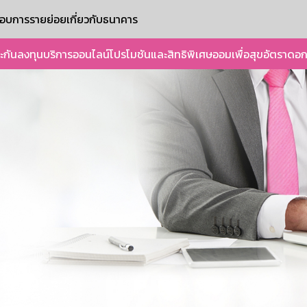
ะกอบการรายย่อย
เกี่ยวกับธนาคาร
ะกัน
ลงทุน
บริการออนไลน์
โปรโมชันและสิทธิพิเศษ
ออมเพื่อสุข
อัตราดอก