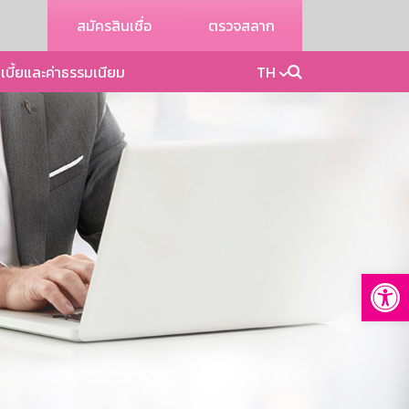
สมัครสินเชื่อ
ตรวจสลาก
เบี้ยและค่าธรรมเนียม
TH
Op