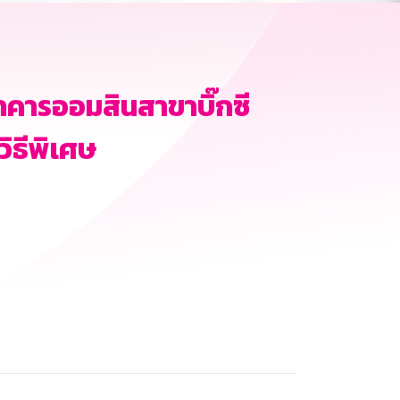
คารออมสินสาขาบิ๊กซี
ิธีพิเศษ