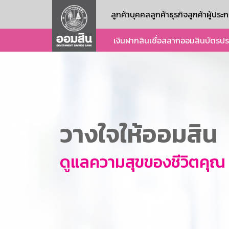
ลูกค้าบุคคล
ลูกค้าธุรกิจ
ลูกค้าผู้ปร
เงินฝาก
สินเชื่อ
สลากออมสิน
บัตร
ปร
วางใจให้ออมสิน
ดูแลความสุขของชีวิตคุณ