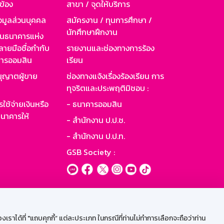
วข้อง
สาขา / จุดให้บริการ
อมูลส่วนบุคคล
สมัครงาน / ทุนการศึกษา /
นักศึกษาฝึกงาน
านธนาคารแห่ง
ายมือชื่อกำกับ
รายงานและช่องทางการร้อง
าคารออมสิน
เรียน
ุญาตผู้ขาย
ช่องทางแจ้งเรื่องร้องเรียน การ
ทุจริตและประพฤติมิชอบ :
ใช้จ่ายเงินหรือ
- ธนาคารออมสิน
นาคารให้
- สำนักงาน ป.ป.ช.
- สำนักงาน ป.ป.ท.
GSB Society :
ะบบเน็ตเมล
ราได้ที่ "แถบคุกกี้” แต่ละประเภท ในกรณีที่ท่านไม่ทำการเลือกจะถือว่าท่าน