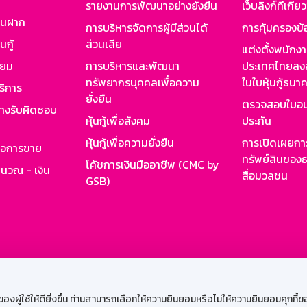
รายงานการพัฒนาอย่างยั่งยืน
เว็บลิงก์ที่เกี่ย
งินฝาก
การบริหารจัดการผู้มีส่วนได้
การคุ้มครองข้
นกู้
ส่วนเสีย
แต่งตั้งพนักง
ียม
การบริหารและพัฒนา
ประเทศไทยลงล
ทรัพยากรบุคคลเพื่อความ
ในใบหุ้นกู้ธน
ริการ
ยั่งยืน
ตรวจสอบใบอน
ย่างรับผิดชอบ
หุ้นกู้เพื่อสังคม
ประกัน
หุ้นกู้เพื่อความยั่งยืน
การเปิดเผยการ
รอการขาย
ทรัพย์สินของธ
โค้ชการเงินมืออาชีพ (CMC by
ำนวณ - เงิน
สื่อมวลชน
GSB)
กงาน
Web HR
GSB Wisdom
M-Search
เข้าสู่ร
ผู้ใช้ให้ดียิ่งขึ้น ท่านสามารถเลือกให้ความยินยอมหรือไม่ให้ความยินยอมคุกกี้ของเ