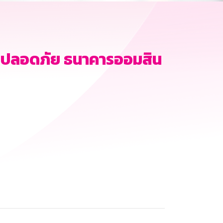
มปลอดภัย ธนาคารออมสิน