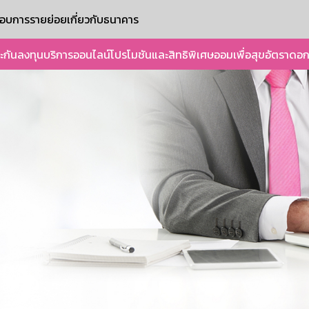
ะกอบการรายย่อย
เกี่ยวกับธนาคาร
ะกัน
ลงทุน
บริการออนไลน์
โปรโมชันและสิทธิพิเศษ
ออมเพื่อสุข
อัตราดอก