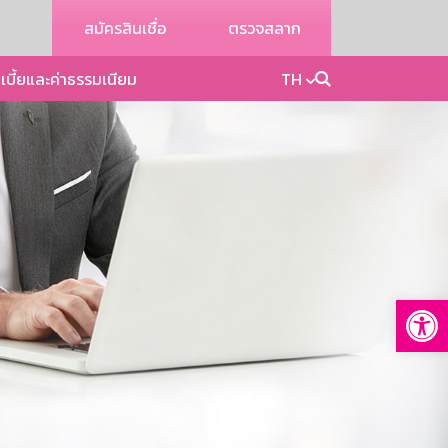
สมัครสินเชื่อ
ตรวจสลาก
เบี้ยและค่าธรรมเนียม
TH
Op