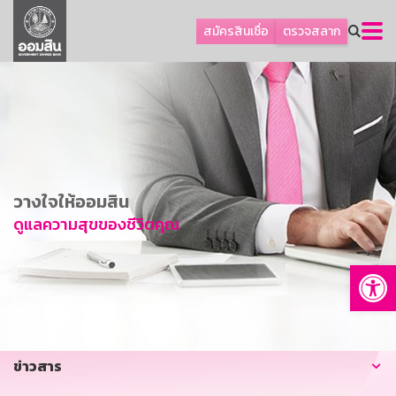
ลูกค้าธุรกิจ
สมัครสินเชื่อ
ตรวจสลาก
ลูกค้าผู้ประกอบรายย่อย
โปรโมชัน
ออมเพื่อสุข
เกี่ยวกับธนาคาร
การพัฒนาที่ยั่งยืน
วางใจให้ออมสิน
ข่าวสาร
ดูแลความสุขของชีวิตคุณ
บริการทางการเงิน
Op
อื่นๆ
ติดต่อเรา
บริการออนไลน์
ข่าวสาร
TH
EN
GSB Society