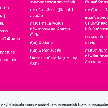
รายงานการพัฒนาอย่างยั่งยืน
เว็บลิงก์ที่เกี่ย
งินฝาก
การบริหารจัดการผู้มีส่วนได้
การคุ้มครองข้
นกู้
ส่วนเสีย
แต่งตั้งพนักง
ียม
การบริหารและพัฒนา
ประเทศไทยลงล
ทรัพยากรบุคคลเพื่อความ
ในใบหุ้นกู้ธน
ริการ
ยั่งยืน
ตรวจสอบใบอน
ย่างรับผิดชอบ
หุ้นกู้เพื่อสังคม
ประกัน
หุ้นกู้เพื่อความยั่งยืน
การเปิดเผยการ
รอการขาย
ทรัพย์สินของธ
โค้ชการเงินมืออาชีพ (CMC by
ำนวณ - เงิน
สื่อมวลชน
GSB)
กงาน
Web HR
GSB Wisdom
M-Search
เข้าสู่ร
ผู้ใช้ให้ดียิ่งขึ้น ท่านสามารถเลือกให้ความยินยอมหรือไม่ให้ความยินยอมคุกกี้ของเ