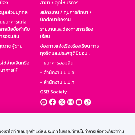
วข้อง
สาขา / จุดให้บริการ
อมูลส่วนบุคคล
สมัครงาน / ทุนการศึกษา /
นักศึกษาฝึกงาน
านธนาคารแห่ง
ายมือชื่อกำกับ
รายงานและช่องทางการร้อง
าคารออมสิน
เรียน
ุญาตผู้ขาย
ช่องทางแจ้งเรื่องร้องเรียน การ
ทุจริตและประพฤติมิชอบ :
ใช้จ่ายเงินหรือ
- ธนาคารออมสิน
นาคารให้
- สำนักงาน ป.ป.ช.
- สำนักงาน ป.ป.ท.
GSB Society :
ะบบเน็ตเมล
ราได้ที่ "แถบคุกกี้” แต่ละประเภท ในกรณีที่ท่านไม่ทำการเลือกจะถือว่าท่าน