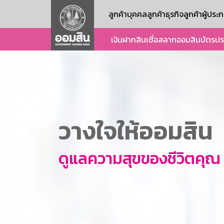
ลูกค้าบุคคล
ลูกค้าธุรกิจ
ลูกค้าผู้ปร
เงินฝาก
สินเชื่อ
สลากออมสิน
บัตร
ปร
วางใจให้ออมสิน
ดูแลความสุขของชีวิตคุณ