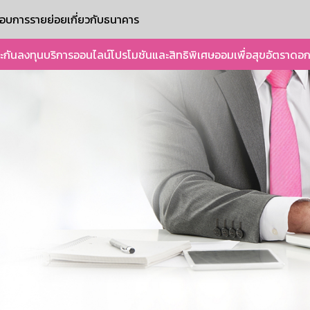
ะกอบการรายย่อย
เกี่ยวกับธนาคาร
ะกัน
ลงทุน
บริการออนไลน์
โปรโมชันและสิทธิพิเศษ
ออมเพื่อสุข
อัตราดอก