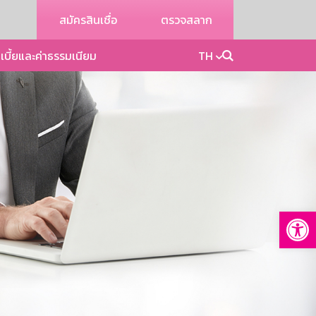
สมัครสินเชื่อ
ตรวจสลาก
เบี้ยและค่าธรรมเนียม
TH
Op