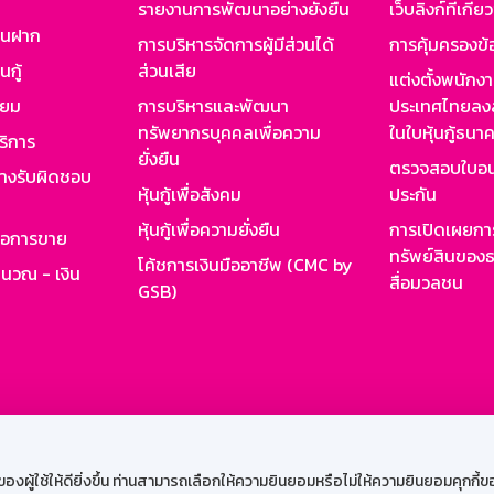
รายงานการพัฒนาอย่างยั่งยืน
เว็บลิงก์ที่เกี่ย
งินฝาก
การบริหารจัดการผู้มีส่วนได้
การคุ้มครองข้
นกู้
ส่วนเสีย
แต่งตั้งพนักง
ียม
การบริหารและพัฒนา
ประเทศไทยลงล
ทรัพยากรบุคคลเพื่อความ
ในใบหุ้นกู้ธน
ริการ
ยั่งยืน
ตรวจสอบใบอน
ย่างรับผิดชอบ
หุ้นกู้เพื่อสังคม
ประกัน
หุ้นกู้เพื่อความยั่งยืน
การเปิดเผยการ
รอการขาย
ทรัพย์สินของธ
โค้ชการเงินมืออาชีพ (CMC by
ำนวณ - เงิน
สื่อมวลชน
GSB)
กงาน
Web HR
GSB Wisdom
M-Search
เข้าสู่ร
ผู้ใช้ให้ดียิ่งขึ้น ท่านสามารถเลือกให้ความยินยอมหรือไม่ให้ความยินยอมคุกกี้ของเ