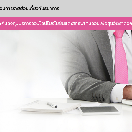
ะกอบการรายย่อย
เกี่ยวกับธนาคาร
ะกัน
ลงทุน
บริการออนไลน์
โปรโมชันและสิทธิพิเศษ
ออมเพื่อสุข
อัตราดอก