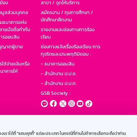
วข้อง
สาขา / จุดให้บริการ
อมูลส่วนบุคคล
สมัครงาน / ทุนการศึกษา /
นักศึกษาฝึกงาน
านธนาคารแห่ง
ายมือชื่อกำกับ
รายงานและช่องทางการร้อง
าคารออมสิน
เรียน
ุญาตผู้ขาย
ช่องทางแจ้งเรื่องร้องเรียน การ
ทุจริตและประพฤติมิชอบ :
ใช้จ่ายเงินหรือ
- ธนาคารออมสิน
นาคารให้
- สำนักงาน ป.ป.ช.
- สำนักงาน ป.ป.ท.
GSB Society :
ะบบเน็ตเมล
ราได้ที่ "แถบคุกกี้” แต่ละประเภท ในกรณีที่ท่านไม่ทำการเลือกจะถือว่าท่าน