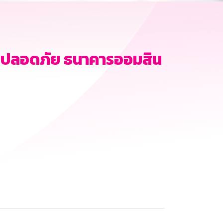
มปลอดภัย ธนาคารออมสิน