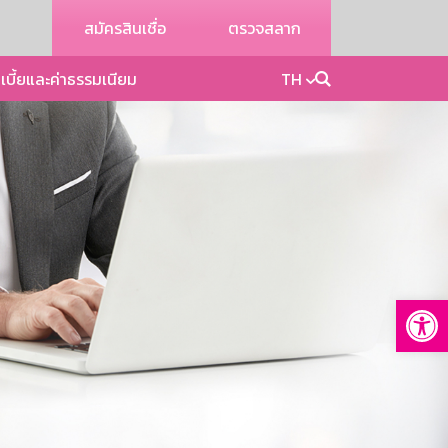
สมัครสินเชื่อ
ตรวจสลาก
เบี้ยและค่าธรรมเนียม
TH
Op