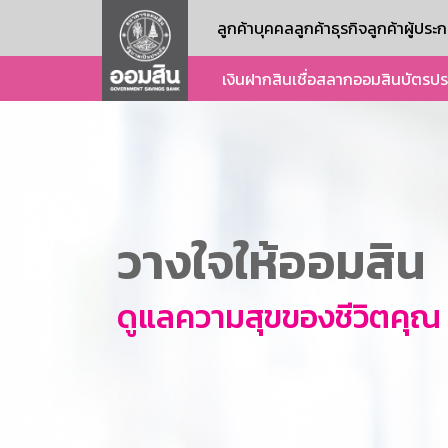
ลูกค้าบุคคล
ลูกค้าธุรกิจ
ลูกค้าผู้ปร
เงินฝาก
สินเชื่อ
สลากออมสิน
บัตร
ปร
วางใจให้ออมสิน
ดูแลความสุขของชีวิตคุณ