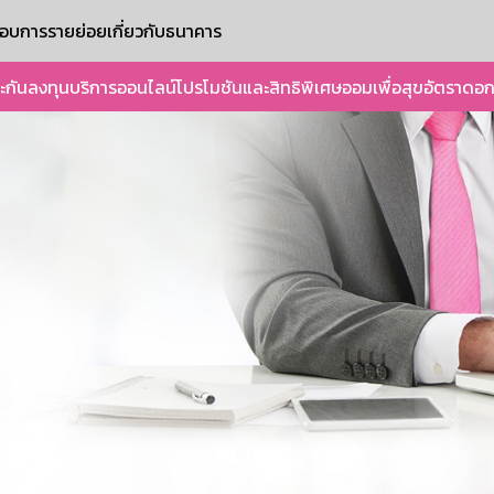
ะกอบการรายย่อย
เกี่ยวกับธนาคาร
ะกัน
ลงทุน
บริการออนไลน์
โปรโมชันและสิทธิพิเศษ
ออมเพื่อสุข
อัตราดอก