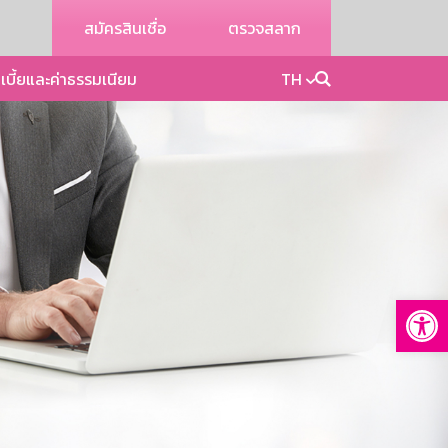
สมัครสินเชื่อ
ตรวจสลาก
เบี้ยและค่าธรรมเนียม
TH
Op