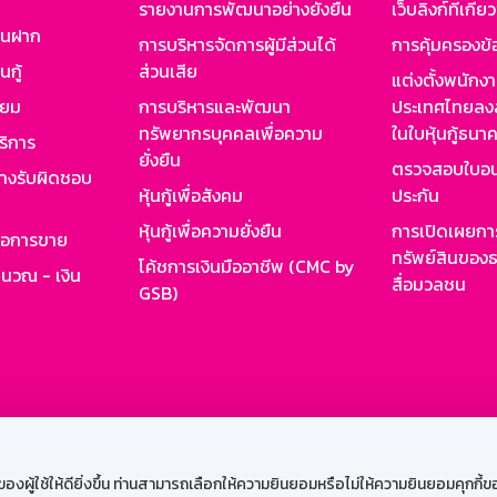
รายงานการพัฒนาอย่างยั่งยืน
เว็บลิงก์ที่เกี่ย
งินฝาก
การบริหารจัดการผู้มีส่วนได้
การคุ้มครองข้
นกู้
ส่วนเสีย
แต่งตั้งพนักง
ียม
การบริหารและพัฒนา
ประเทศไทยลงล
ทรัพยากรบุคคลเพื่อความ
ในใบหุ้นกู้ธน
ริการ
ยั่งยืน
ตรวจสอบใบอน
ย่างรับผิดชอบ
หุ้นกู้เพื่อสังคม
ประกัน
หุ้นกู้เพื่อความยั่งยืน
การเปิดเผยการ
รอการขาย
ทรัพย์สินของธ
โค้ชการเงินมืออาชีพ (CMC by
ำนวณ - เงิน
สื่อมวลชน
GSB)
กงาน
Web HR
GSB Wisdom
M-Search
เข้าสู่ร
ผู้ใช้ให้ดียิ่งขึ้น ท่านสามารถเลือกให้ความยินยอมหรือไม่ให้ความยินยอมคุกกี้ของเ