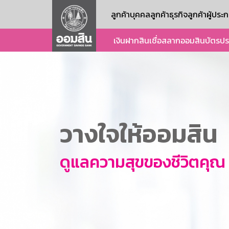
ลูกค้าบุคคล
ลูกค้าธุรกิจ
ลูกค้าผู้ปร
เงินฝาก
สินเชื่อ
สลากออมสิน
บัตร
ปร
วางใจให้ออมสิน
ดูแลความสุขของชีวิตคุณ