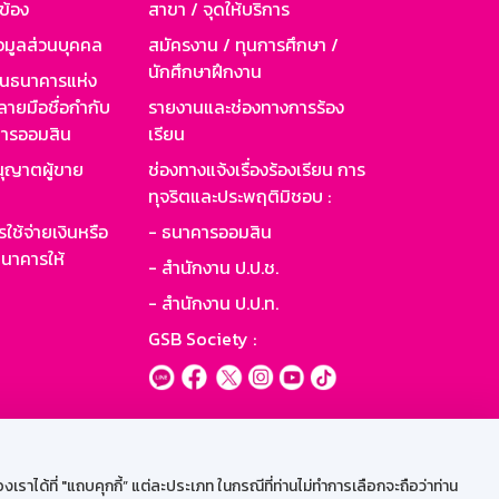
วข้อง
สาขา / จุดให้บริการ
อมูลส่วนบุคคล
สมัครงาน / ทุนการศึกษา /
นักศึกษาฝึกงาน
านธนาคารแห่ง
ายมือชื่อกำกับ
รายงานและช่องทางการร้อง
าคารออมสิน
เรียน
ุญาตผู้ขาย
ช่องทางแจ้งเรื่องร้องเรียน การ
ทุจริตและประพฤติมิชอบ :
ใช้จ่ายเงินหรือ
- ธนาคารออมสิน
นาคารให้
- สำนักงาน ป.ป.ช.
- สำนักงาน ป.ป.ท.
GSB Society :
ะบบเน็ตเมล
ราได้ที่ "แถบคุกกี้” แต่ละประเภท ในกรณีที่ท่านไม่ทำการเลือกจะถือว่าท่าน