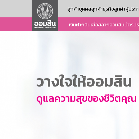
ลูกค้าบุคคล
ลูกค้าธุรกิจ
ลูกค้าผู้ปร
เงินฝาก
สินเชื่อ
สลากออมสิน
บัตร
ปร
วางใจให้ออมสิน
ดูแลความสุขของชีวิตคุณ