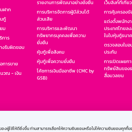
รายงานการพัฒนาอย่างยั่งยืน
เว็บลิงก์ที่เกี่ย
งินฝาก
การบริหารจัดการผู้มีส่วนได้
การคุ้มครองข้
นกู้
ส่วนเสีย
แต่งตั้งพนักง
ียม
การบริหารและพัฒนา
ประเทศไทยลงล
ทรัพยากรบุคคลเพื่อความ
ในใบหุ้นกู้ธน
ริการ
ยั่งยืน
ตรวจสอบใบอน
ย่างรับผิดชอบ
หุ้นกู้เพื่อสังคม
ประกัน
หุ้นกู้เพื่อความยั่งยืน
การเปิดเผยการ
รอการขาย
ทรัพย์สินของธ
โค้ชการเงินมืออาชีพ (CMC by
ำนวณ - เงิน
สื่อมวลชน
GSB)
กงาน
Web HR
GSB Wisdom
M-Search
เข้าสู่ร
ผู้ใช้ให้ดียิ่งขึ้น ท่านสามารถเลือกให้ความยินยอมหรือไม่ให้ความยินยอมคุกกี้ของเ