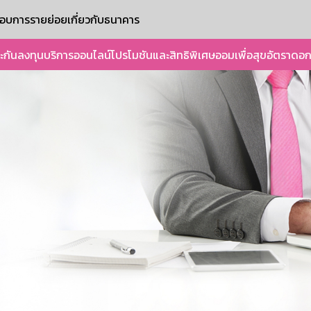
ะกอบการรายย่อย
เกี่ยวกับธนาคาร
ะกัน
ลงทุน
บริการออนไลน์
โปรโมชันและสิทธิพิเศษ
ออมเพื่อสุข
อัตราดอก