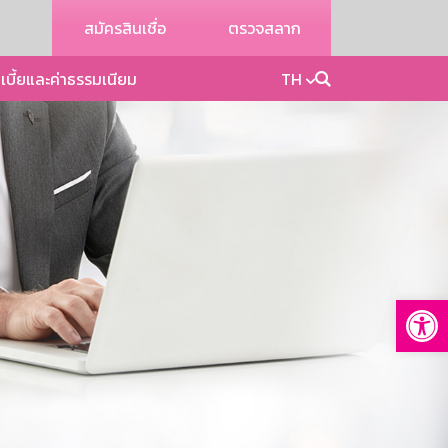
สมัครสินเชื่อ
ตรวจสลาก
เบี้ยและค่าธรรมเนียม
TH
Op