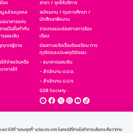
วข้อง
สาขา / จุดให้บริการ
อมูลส่วนบุคคล
สมัครงาน / ทุนการศึกษา /
นักศึกษาฝึกงาน
านธนาคารแห่ง
ายมือชื่อกำกับ
รายงานและช่องทางการร้อง
าคารออมสิน
เรียน
ุญาตผู้ขาย
ช่องทางแจ้งเรื่องร้องเรียน การ
ทุจริตและประพฤติมิชอบ :
ใช้จ่ายเงินหรือ
- ธนาคารออมสิน
นาคารให้
- สำนักงาน ป.ป.ช.
- สำนักงาน ป.ป.ท.
GSB Society :
ะบบเน็ตเมล
ราได้ที่ "แถบคุกกี้” แต่ละประเภท ในกรณีที่ท่านไม่ทำการเลือกจะถือว่าท่าน