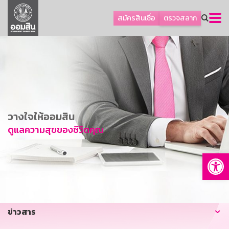
ลูกค้าธุรกิจ
สมัครสินเชื่อ
ตรวจสลาก
ลูกค้าผู้ประกอบรายย่อย
โปรโมชัน
ออมเพื่อสุข
เกี่ยวกับธนาคาร
การพัฒนาที่ยั่งยืน
วางใจให้ออมสิน
ข่าวสาร
ดูแลความสุขของชีวิตคุณ
บริการทางการเงิน
Op
อื่นๆ
ติดต่อเรา
บริการออนไลน์
ข่าวสาร
TH
EN
GSB Society