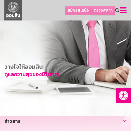
ลูกค้าธุรกิจ
สมัครสินเชื่อ
ตรวจสลาก
ลูกค้าผู้ประกอบรายย่อย
โปรโมชัน
ออมเพื่อสุข
เกี่ยวกับธนาคาร
การพัฒนาที่ยั่งยืน
วางใจให้ออมสิน
ข่าวสาร
ดูแลความสุขของชีวิตคุณ
บริการทางการเงิน
Op
อื่นๆ
ติดต่อเรา
บริการออนไลน์
ข่าวสาร
TH
EN
GSB Society