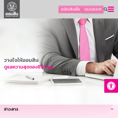
ลูกค้าธุรกิจ
สมัครสินเชื่อ
ตรวจสลาก
ลูกค้าผู้ประกอบรายย่อย
โปรโมชัน
ออมเพื่อสุข
เกี่ยวกับธนาคาร
การพัฒนาที่ยั่งยืน
วางใจให้ออมสิน
ข่าวสาร
ดูแลความสุขของชีวิตคุณ
บริการทางการเงิน
Op
อื่นๆ
ติดต่อเรา
บริการออนไลน์
ข่าวสาร
TH
EN
GSB Society