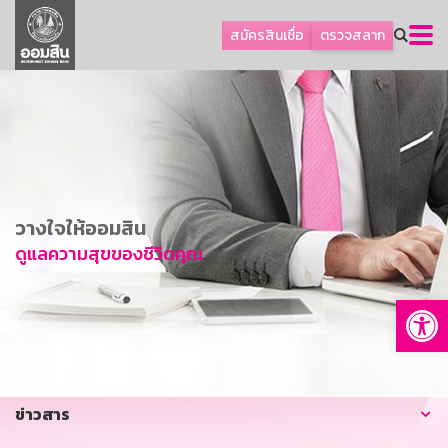
ลูกค้าธุรกิจ
สมัครสินเชื่อ
ตรวจสลาก
ลูกค้าผู้ประกอบรายย่อย
โปรโมชัน
ออมเพื่อสุข
เกี่ยวกับธนาคาร
การพัฒนาที่ยั่งยืน
วางใจให้ออมสิน
ข่าวสาร
ดูแลความสุขของชีวิตคุณ
บริการทางการเงิน
Op
อื่นๆ
ติดต่อเรา
บริการออนไลน์
ข่าวสาร
TH
EN
GSB Society