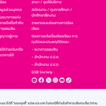
วข้อง
สาขา / จุดให้บริการ
อมูลส่วนบุคคล
สมัครงาน / ทุนการศึกษา /
นักศึกษาฝึกงาน
านธนาคารแห่ง
ายมือชื่อกำกับ
รายงานและช่องทางการร้อง
าคารออมสิน
เรียน
ุญาตผู้ขาย
ช่องทางแจ้งเรื่องร้องเรียน การ
ทุจริตและประพฤติมิชอบ :
ใช้จ่ายเงินหรือ
- ธนาคารออมสิน
นาคารให้
- สำนักงาน ป.ป.ช.
- สำนักงาน ป.ป.ท.
GSB Society :
ะบบเน็ตเมล
ราได้ที่ "แถบคุกกี้” แต่ละประเภท ในกรณีที่ท่านไม่ทำการเลือกจะถือว่าท่าน