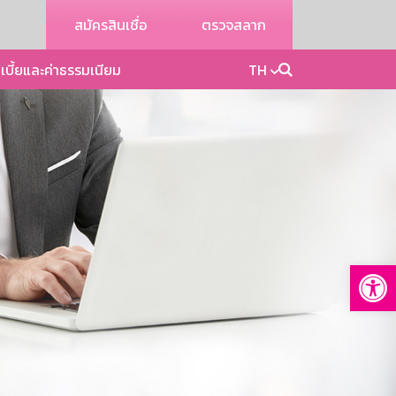
สมัครสินเชื่อ
ตรวจสลาก
เบี้ยและค่าธรรมเนียม
TH
Op