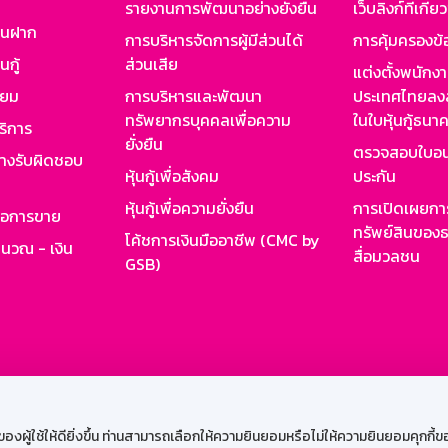
รายงานการพัฒนาอย่างยั่งยืน
เว็บลิงก์ที่เกี่ย
งินฝาก
การบริหารจัดการผู้มีส่วนได้
การคุ้มครองข้
นกู้
ส่วนเสีย
แต่งตั้งพนักง
ียม
การบริหารและพัฒนา
ประเทศไทยลงล
ทรัพยากรบุคคลเพื่อความ
ในใบหุ้นกู้ธน
ริการ
ยั่งยืน
ตรวจสอบใบอน
ย่างรับผิดชอบ
หุ้นกู้เพื่อสังคม
ประกัน
หุ้นกู้เพื่อความยั่งยืน
การเปิดเผยการ
รอการขาย
ทรัพย์สินของธ
โค้ชการเงินมืออาชีพ (CMC by
ำนวณ - เงิน
สื่อมวลชน
GSB)
กงาน
Web HR
GSB Wisdom
M-Search
เข้าสู่ร
ผู้ใช้ให้ดียิ่งขึ้น ท่านสามารถเลือกให้ความยินยอมหรือไม่ให้ความยินยอมคุกกี้ของเ