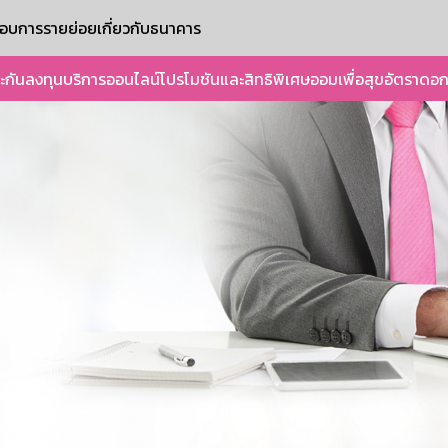
ะกอบการรายย่อย
เกี่ยวกับธนาคาร
ะกัน
ลงทุน
บริการออนไลน์
โปรโมชันและสิทธิพิเศษ
ออมเพื่อสุข
อัตราดอก