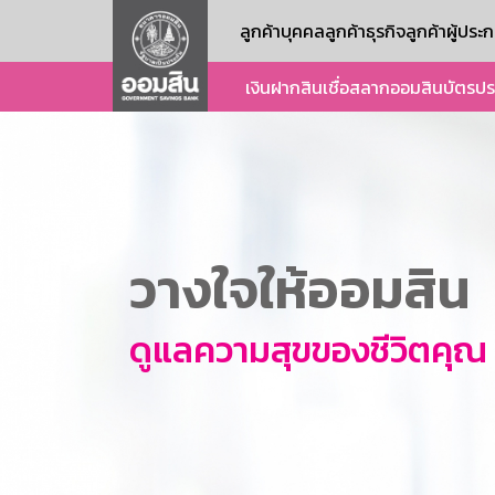
ลูกค้าบุคคล
ลูกค้าธุรกิจ
ลูกค้าผู้ปร
เงินฝาก
สินเชื่อ
สลากออมสิน
บัตร
ปร
วางใจให้ออมสิน
ดูแลความสุขของชีวิตคุณ