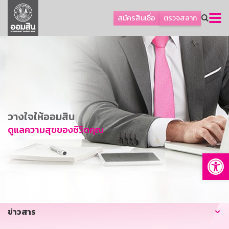
ลูกค้าธุรกิจ
สมัครสินเชื่อ
ตรวจสลาก
ลูกค้าผู้ประกอบรายย่อย
โปรโมชัน
ออมเพื่อสุข
เกี่ยวกับธนาคาร
การพัฒนาที่ยั่งยืน
วางใจให้ออมสิน
ข่าวสาร
ดูแลความสุขของชีวิตคุณ
บริการทางการเงิน
Op
อื่นๆ
ติดต่อเรา
บริการออนไลน์
ข่าวสาร
TH
EN
GSB Society