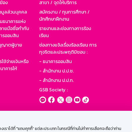
วข้อง
สาขา / จุดให้บริการ
อมูลส่วนบุคคล
สมัครงาน / ทุนการศึกษา /
นักศึกษาฝึกงาน
านธนาคารแห่ง
ายมือชื่อกำกับ
รายงานและช่องทางการร้อง
าคารออมสิน
เรียน
ุญาตผู้ขาย
ช่องทางแจ้งเรื่องร้องเรียน การ
ทุจริตและประพฤติมิชอบ :
ใช้จ่ายเงินหรือ
- ธนาคารออมสิน
นาคารให้
- สำนักงาน ป.ป.ช.
- สำนักงาน ป.ป.ท.
GSB Society :
ะบบเน็ตเมล
ราได้ที่ "แถบคุกกี้” แต่ละประเภท ในกรณีที่ท่านไม่ทำการเลือกจะถือว่าท่าน