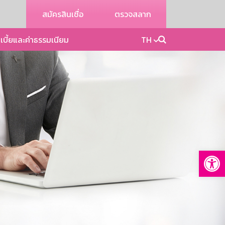
สมัครสินเชื่อ
ตรวจสลาก
เบี้ยและค่าธรรมเนียม
TH
Op