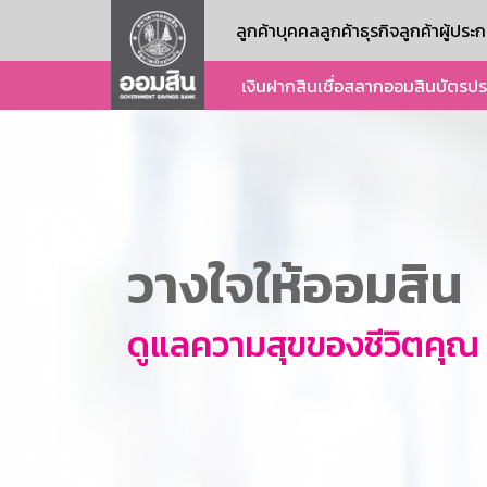
ลูกค้าบุคคล
ลูกค้าธุรกิจ
ลูกค้าผู้ปร
เงินฝาก
สินเชื่อ
สลากออมสิน
บัตร
ปร
วางใจให้ออมสิน
ดูแลความสุขของชีวิตคุณ