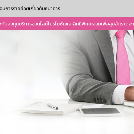
ะกอบการรายย่อย
เกี่ยวกับธนาคาร
ะกัน
ลงทุน
บริการออนไลน์
โปรโมชันและสิทธิพิเศษ
ออมเพื่อสุข
อัตราดอก