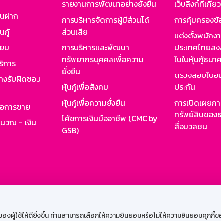
รายงานการพัฒนาอย่างยั่งยืน
เว็บลิงก์ที่เกี่ย
งินฝาก
การบริหารจัดการผู้มีส่วนได้
การคุ้มครองข้
นกู้
ส่วนเสีย
แต่งตั้งพนักง
ียม
การบริหารและพัฒนา
ประเทศไทยลงล
ทรัพยากรบุคคลเพื่อความ
ในใบหุ้นกู้ธน
ริการ
ยั่งยืน
ตรวจสอบใบอน
ย่างรับผิดชอบ
หุ้นกู้เพื่อสังคม
ประกัน
หุ้นกู้เพื่อความยั่งยืน
การเปิดเผยการ
รอการขาย
ทรัพย์สินของธ
โค้ชการเงินมืออาชีพ (CMC by
ำนวณ - เงิน
สื่อมวลชน
GSB)
กงาน
Web HR
GSB Wisdom
M-Search
เข้าสู่ร
ผู้ใช้ให้ดียิ่งขึ้น ท่านสามารถเลือกให้ความยินยอมหรือไม่ให้ความยินยอมคุกกี้ของเ