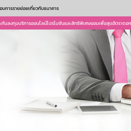
ะกอบการรายย่อย
เกี่ยวกับธนาคาร
ะกัน
ลงทุน
บริการออนไลน์
โปรโมชันและสิทธิพิเศษ
ออมเพื่อสุข
อัตราดอก