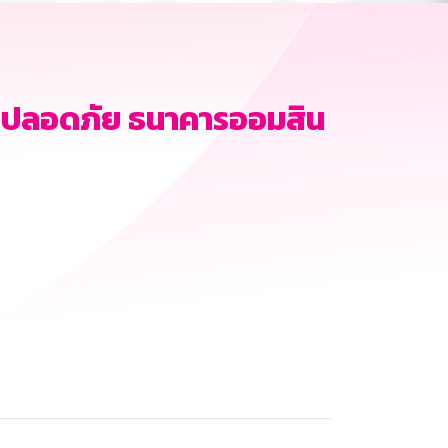
มปลอดภัย ธนาคารออมสิน