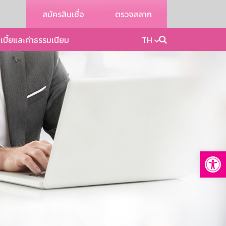
สมัครสินเชื่อ
ตรวจสลาก
เบี้ยและค่าธรรมเนียม
TH
Op