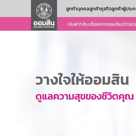
ลูกค้าบุคคล
ลูกค้าธุรกิจ
ลูกค้าผู้ปร
เงินฝาก
สินเชื่อ
สลากออมสิน
บัตร
ปร
วางใจให้ออมสิน
ดูแลความสุขของชีวิตคุณ