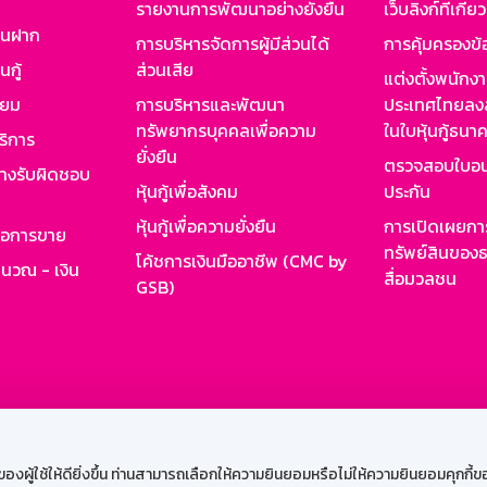
รายงานการพัฒนาอย่างยั่งยืน
เว็บลิงก์ที่เกี่ย
งินฝาก
การบริหารจัดการผู้มีส่วนได้
การคุ้มครองข้
นกู้
ส่วนเสีย
แต่งตั้งพนักง
ียม
การบริหารและพัฒนา
ประเทศไทยลงล
ทรัพยากรบุคคลเพื่อความ
ในใบหุ้นกู้ธน
ริการ
ยั่งยืน
ตรวจสอบใบอน
ย่างรับผิดชอบ
หุ้นกู้เพื่อสังคม
ประกัน
หุ้นกู้เพื่อความยั่งยืน
การเปิดเผยการ
รอการขาย
ทรัพย์สินของธ
โค้ชการเงินมืออาชีพ (CMC by
ำนวณ - เงิน
สื่อมวลชน
GSB)
กงาน
Web HR
GSB Wisdom
M-Search
เข้าสู่ร
ผู้ใช้ให้ดียิ่งขึ้น ท่านสามารถเลือกให้ความยินยอมหรือไม่ให้ความยินยอมคุกกี้ของเ