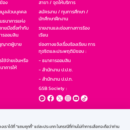
วข้อง
สาขา / จุดให้บริการ
อมูลส่วนบุคคล
สมัครงาน / ทุนการศึกษา /
นักศึกษาฝึกงาน
านธนาคารแห่ง
ายมือชื่อกำกับ
รายงานและช่องทางการร้อง
าคารออมสิน
เรียน
ุญาตผู้ขาย
ช่องทางแจ้งเรื่องร้องเรียน การ
ทุจริตและประพฤติมิชอบ :
ใช้จ่ายเงินหรือ
- ธนาคารออมสิน
นาคารให้
- สำนักงาน ป.ป.ช.
- สำนักงาน ป.ป.ท.
GSB Society :
ะบบเน็ตเมล
ราได้ที่ "แถบคุกกี้” แต่ละประเภท ในกรณีที่ท่านไม่ทำการเลือกจะถือว่าท่าน