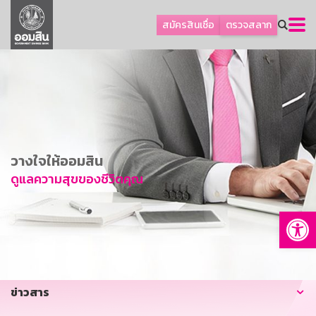
ลูกค้าธุรกิจ
สมัครสินเชื่อ
ตรวจสลาก
ลูกค้าผู้ประกอบรายย่อย
โปรโมชัน
ออมเพื่อสุข
เกี่ยวกับธนาคาร
การพัฒนาที่ยั่งยืน
วางใจให้ออมสิน
ข่าวสาร
ดูแลความสุขของชีวิตคุณ
บริการทางการเงิน
Op
อื่นๆ
ติดต่อเรา
บริการออนไลน์
ข่าวสาร
TH
EN
GSB Society