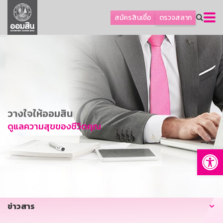
ลูกค้าธุรกิจ
สมัครสินเชื่อ
ตรวจสลาก
ลูกค้าผู้ประกอบรายย่อย
โปรโมชัน
ออมเพื่อสุข
เกี่ยวกับธนาคาร
การพัฒนาที่ยั่งยืน
วางใจให้ออมสิน
ข่าวสาร
ดูแลความสุขของชีวิตคุณ
บริการทางการเงิน
Op
อื่นๆ
ติดต่อเรา
บริการออนไลน์
ข่าวสาร
TH
EN
GSB Society