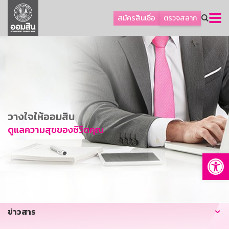
ลูกค้าธุรกิจ
สมัครสินเชื่อ
ตรวจสลาก
ลูกค้าผู้ประกอบรายย่อย
โปรโมชัน
ออมเพื่อสุข
เกี่ยวกับธนาคาร
การพัฒนาที่ยั่งยืน
วางใจให้ออมสิน
ข่าวสาร
ดูแลความสุขของชีวิตคุณ
บริการทางการเงิน
Op
อื่นๆ
ติดต่อเรา
บริการออนไลน์
ข่าวสาร
TH
EN
GSB Society