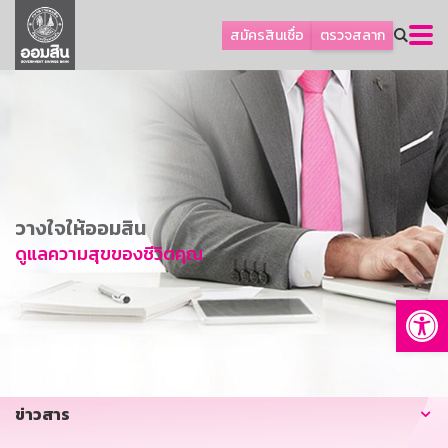
ลูกค้าธุรกิจ
สมัครสินเชื่อ
ตรวจสลาก
ลูกค้าผู้ประกอบรายย่อย
โปรโมชัน
ออมเพื่อสุข
เกี่ยวกับธนาคาร
การพัฒนาที่ยั่งยืน
วางใจให้ออมสิน
ข่าวสาร
ดูแลความสุขของชีวิตคุณ
บริการทางการเงิน
Op
อื่นๆ
ติดต่อเรา
บริการออนไลน์
ข่าวสาร
TH
EN
GSB Society