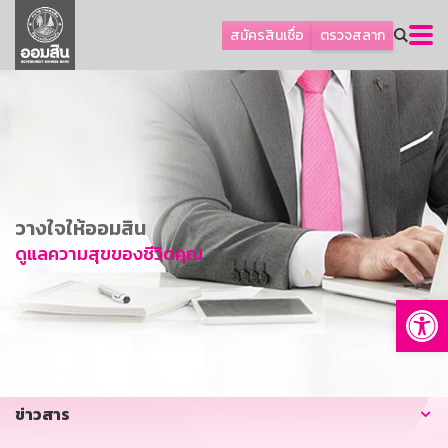
ลูกค้าธุรกิจ
สมัครสินเชื่อ
ตรวจสลาก
ลูกค้าผู้ประกอบรายย่อย
โปรโมชัน
ออมเพื่อสุข
เกี่ยวกับธนาคาร
การพัฒนาที่ยั่งยืน
วางใจให้ออมสิน
ข่าวสาร
ดูแลความสุขของชีวิตคุณ
บริการทางการเงิน
Op
อื่นๆ
ติดต่อเรา
บริการออนไลน์
ข่าวสาร
TH
EN
GSB Society