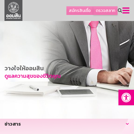
ลูกค้าธุรกิจ
สมัครสินเชื่อ
ตรวจสลาก
ลูกค้าผู้ประกอบรายย่อย
โปรโมชัน
ออมเพื่อสุข
เกี่ยวกับธนาคาร
การพัฒนาที่ยั่งยืน
วางใจให้ออมสิน
ข่าวสาร
ดูแลความสุขของชีวิตคุณ
บริการทางการเงิน
Op
อื่นๆ
ติดต่อเรา
บริการออนไลน์
ข่าวสาร
TH
EN
GSB Society