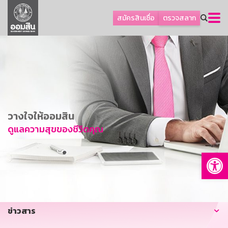
ลูกค้าธุรกิจ
สมัครสินเชื่อ
ตรวจสลาก
ลูกค้าผู้ประกอบรายย่อย
โปรโมชัน
ออมเพื่อสุข
เกี่ยวกับธนาคาร
การพัฒนาที่ยั่งยืน
วางใจให้ออมสิน
ข่าวสาร
ดูแลความสุขของชีวิตคุณ
บริการทางการเงิน
Op
อื่นๆ
ติดต่อเรา
บริการออนไลน์
ข่าวสาร
TH
EN
GSB Society