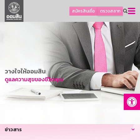
ลูกค้าธุรกิจ
สมัครสินเชื่อ
ตรวจสลาก
ลูกค้าผู้ประกอบรายย่อย
โปรโมชัน
ออมเพื่อสุข
เกี่ยวกับธนาคาร
การพัฒนาที่ยั่งยืน
วางใจให้ออมสิน
ข่าวสาร
ดูแลความสุขของชีวิตคุณ
บริการทางการเงิน
Op
อื่นๆ
ติดต่อเรา
บริการออนไลน์
ข่าวสาร
TH
EN
GSB Society