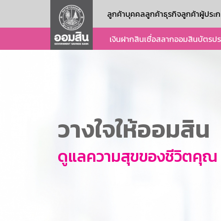
ลูกค้าบุคคล
ลูกค้าธุรกิจ
ลูกค้าผู้ปร
เงินฝาก
สินเชื่อ
สลากออมสิน
บัตร
ปร
วางใจให้ออมสิน
ดูแลความสุขของชีวิตคุณ