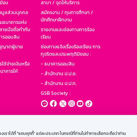
วข้อง
สาขา / จุดให้บริการ
อมูลส่วนบุคคล
สมัครงาน / ทุนการศึกษา /
นักศึกษาฝึกงาน
านธนาคารแห่ง
ายมือชื่อกำกับ
รายงานและช่องทางการร้อง
าคารออมสิน
เรียน
ุญาตผู้ขาย
ช่องทางแจ้งเรื่องร้องเรียน การ
ทุจริตและประพฤติมิชอบ :
ใช้จ่ายเงินหรือ
- ธนาคารออมสิน
นาคารให้
- สำนักงาน ป.ป.ช.
- สำนักงาน ป.ป.ท.
GSB Society :
ะบบเน็ตเมล
ราได้ที่ "แถบคุกกี้” แต่ละประเภท ในกรณีที่ท่านไม่ทำการเลือกจะถือว่าท่าน