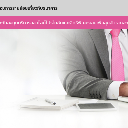
ะกอบการรายย่อย
เกี่ยวกับธนาคาร
ะกัน
ลงทุน
บริการออนไลน์
โปรโมชันและสิทธิพิเศษ
ออมเพื่อสุข
อัตราดอก