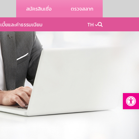
สมัครสินเชื่อ
ตรวจสลาก
เบี้ยและค่าธรรมเนียม
TH
Op