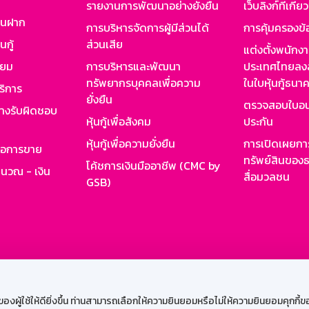
รายงานการพัฒนาอย่างยั่งยืน
เว็บลิงก์ที่เกี่ย
งินฝาก
การบริหารจัดการผู้มีส่วนได้
การคุ้มครองข้
นกู้
ส่วนเสีย
แต่งตั้งพนักง
ียม
การบริหารและพัฒนา
ประเทศไทยลงล
ทรัพยากรบุคคลเพื่อความ
ในใบหุ้นกู้ธน
ริการ
ยั่งยืน
ตรวจสอบใบอน
ย่างรับผิดชอบ
หุ้นกู้เพื่อสังคม
ประกัน
หุ้นกู้เพื่อความยั่งยืน
การเปิดเผยการ
รอการขาย
ทรัพย์สินของธ
โค้ชการเงินมืออาชีพ (CMC by
ำนวณ - เงิน
สื่อมวลชน
GSB)
กงาน
Web HR
GSB Wisdom
M-Search
เข้าสู่ร
ผู้ใช้ให้ดียิ่งขึ้น ท่านสามารถเลือกให้ความยินยอมหรือไม่ให้ความยินยอมคุกกี้ของเ