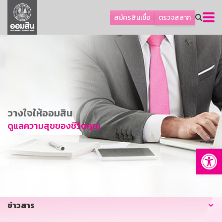
ลูกค้าธุรกิจ
สมัครสินเชื่อ
ตรวจสลาก
ลูกค้าผู้ประกอบรายย่อย
โปรโมชัน
ออมเพื่อสุข
เกี่ยวกับธนาคาร
การพัฒนาที่ยั่งยืน
วางใจให้ออมสิน
ข่าวสาร
ดูแลความสุขของชีวิตคุณ
บริการทางการเงิน
Op
อื่นๆ
ติดต่อเรา
บริการออนไลน์
ข่าวสาร
TH
EN
GSB Society