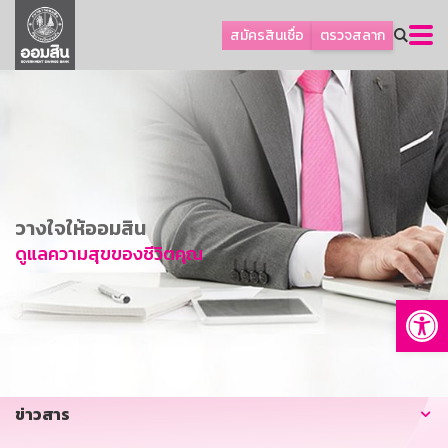
ลูกค้าธุรกิจ
สมัครสินเชื่อ
ตรวจสลาก
ลูกค้าผู้ประกอบรายย่อย
โปรโมชัน
ออมเพื่อสุข
เกี่ยวกับธนาคาร
การพัฒนาที่ยั่งยืน
วางใจให้ออมสิน
ข่าวสาร
ดูแลความสุขของชีวิตคุณ
บริการทางการเงิน
Op
อื่นๆ
ติดต่อเรา
บริการออนไลน์
ข่าวสาร
TH
EN
GSB Society