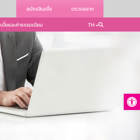
สมัครสินเชื่อ
ตรวจสลาก
เบี้ยและค่าธรรมเนียม
TH
Op