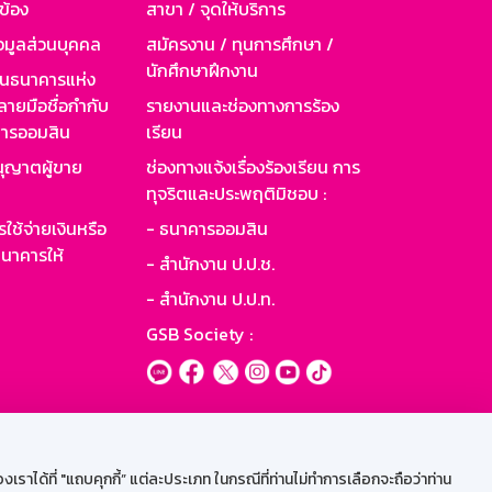
วข้อง
สาขา / จุดให้บริการ
อมูลส่วนบุคคล
สมัครงาน / ทุนการศึกษา /
นักศึกษาฝึกงาน
านธนาคารแห่ง
ายมือชื่อกำกับ
รายงานและช่องทางการร้อง
าคารออมสิน
เรียน
ุญาตผู้ขาย
ช่องทางแจ้งเรื่องร้องเรียน การ
ทุจริตและประพฤติมิชอบ :
ใช้จ่ายเงินหรือ
- ธนาคารออมสิน
นาคารให้
- สำนักงาน ป.ป.ช.
- สำนักงาน ป.ป.ท.
GSB Society :
ะบบเน็ตเมล
ราได้ที่ "แถบคุกกี้” แต่ละประเภท ในกรณีที่ท่านไม่ทำการเลือกจะถือว่าท่าน