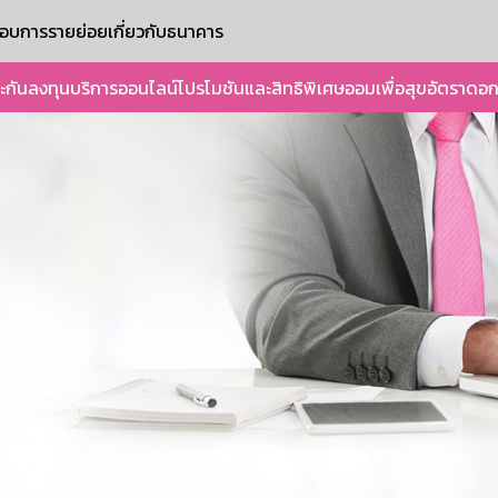
ะกอบการรายย่อย
เกี่ยวกับธนาคาร
ะกัน
ลงทุน
บริการออนไลน์
โปรโมชันและสิทธิพิเศษ
ออมเพื่อสุข
อัตราดอก