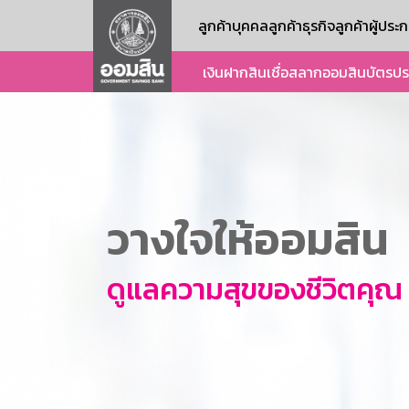
ลูกค้าบุคคล
ลูกค้าธุรกิจ
ลูกค้าผู้ปร
เงินฝาก
สินเชื่อ
สลากออมสิน
บัตร
ปร
วางใจให้ออมสิน
ดูแลความสุขของชีวิตคุณ