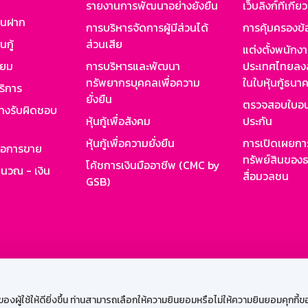
รายงานการพัฒนาอย่างยั่งยืน
เว็บลิงก์ที่เกี่ย
งินฝาก
การบริหารจัดการผู้มีส่วนได้
การคุ้มครองข้
นกู้
ส่วนเสีย
แต่งตั้งพนักง
ียม
การบริหารและพัฒนา
ประเทศไทยลงล
ทรัพยากรบุคคลเพื่อความ
ในใบหุ้นกู้ธน
ริการ
ยั่งยืน
ตรวจสอบใบอน
ย่างรับผิดชอบ
หุ้นกู้เพื่อสังคม
ประกัน
หุ้นกู้เพื่อความยั่งยืน
การเปิดเผยการ
รอการขาย
ทรัพย์สินของธ
โค้ชการเงินมืออาชีพ (CMC by
ำนวณ - เงิน
สื่อมวลชน
GSB)
กงาน
Web HR
GSB Wisdom
M-Search
เข้าสู่ร
ผู้ใช้ให้ดียิ่งขึ้น ท่านสามารถเลือกให้ความยินยอมหรือไม่ให้ความยินยอมคุกกี้ของเ