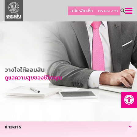
ลูกค้าธุรกิจ
สมัครสินเชื่อ
ตรวจสลาก
ลูกค้าผู้ประกอบรายย่อย
โปรโมชัน
ออมเพื่อสุข
เกี่ยวกับธนาคาร
การพัฒนาที่ยั่งยืน
วางใจให้ออมสิน
ข่าวสาร
ดูแลความสุขของชีวิตคุณ
บริการทางการเงิน
Op
อื่นๆ
ติดต่อเรา
บริการออนไลน์
ข่าวสาร
TH
EN
GSB Society