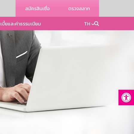
สมัครสินเชื่อ
ตรวจสลาก
เบี้ยและค่าธรรมเนียม
TH
Op