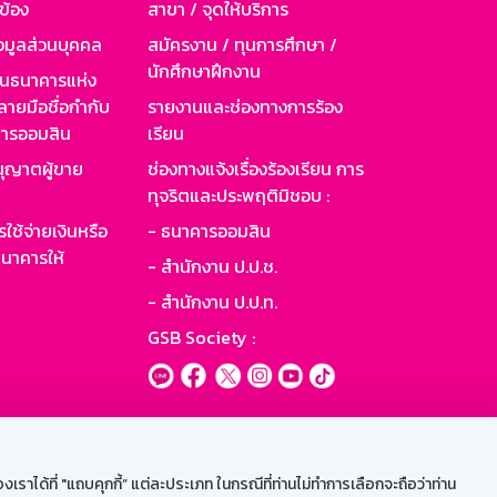
วข้อง
สาขา / จุดให้บริการ
อมูลส่วนบุคคล
สมัครงาน / ทุนการศึกษา /
นักศึกษาฝึกงาน
านธนาคารแห่ง
ายมือชื่อกำกับ
รายงานและช่องทางการร้อง
าคารออมสิน
เรียน
ุญาตผู้ขาย
ช่องทางแจ้งเรื่องร้องเรียน การ
ทุจริตและประพฤติมิชอบ :
ใช้จ่ายเงินหรือ
- ธนาคารออมสิน
นาคารให้
- สำนักงาน ป.ป.ช.
- สำนักงาน ป.ป.ท.
GSB Society :
ะบบเน็ตเมล
ราได้ที่ "แถบคุกกี้” แต่ละประเภท ในกรณีที่ท่านไม่ทำการเลือกจะถือว่าท่าน