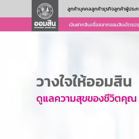
ลูกค้าบุคคล
ลูกค้าธุรกิจ
ลูกค้าผู้ปร
เงินฝาก
สินเชื่อ
สลากออมสิน
บัตร
ปร
วางใจให้ออมสิน
ดูแลความสุขของชีวิตคุณ