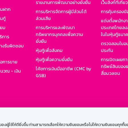
รายงานการพัฒนาอย่างยั่งยืน
เว็บลิงก์ที่เกี่ย
งินฝาก
การบริหารจัดการผู้มีส่วนได้
การคุ้มครองข้
นกู้
ส่วนเสีย
แต่งตั้งพนักง
ียม
การบริหารและพัฒนา
ประเทศไทยลงล
ทรัพยากรบุคคลเพื่อความ
ในใบหุ้นกู้ธน
ริการ
ยั่งยืน
ตรวจสอบใบอน
ย่างรับผิดชอบ
หุ้นกู้เพื่อสังคม
ประกัน
หุ้นกู้เพื่อความยั่งยืน
การเปิดเผยการ
รอการขาย
ทรัพย์สินของธ
โค้ชการเงินมืออาชีพ (CMC by
ำนวณ - เงิน
สื่อมวลชน
GSB)
กงาน
Web HR
GSB Wisdom
M-Search
เข้าสู่ร
ผู้ใช้ให้ดียิ่งขึ้น ท่านสามารถเลือกให้ความยินยอมหรือไม่ให้ความยินยอมคุกกี้ของเ