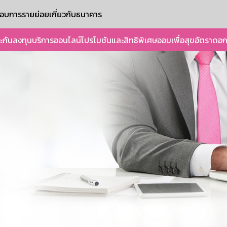
ะกอบการรายย่อย
เกี่ยวกับธนาคาร
ะกัน
ลงทุน
บริการออนไลน์
โปรโมชันและสิทธิพิเศษ
ออมเพื่อสุข
อัตราดอก