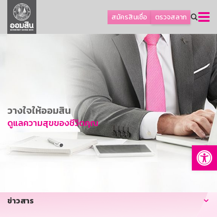
ลูกค้าธุรกิจ
สมัครสินเชื่อ
ตรวจสลาก
ลูกค้าผู้ประกอบรายย่อย
โปรโมชัน
ออมเพื่อสุข
เกี่ยวกับธนาคาร
การพัฒนาที่ยั่งยืน
วางใจให้ออมสิน
ข่าวสาร
ดูแลความสุขของชีวิตคุณ
บริการทางการเงิน
Op
อื่นๆ
ติดต่อเรา
บริการออนไลน์
ข่าวสาร
TH
EN
GSB Society