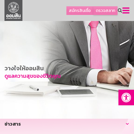
ลูกค้าธุรกิจ
สมัครสินเชื่อ
ตรวจสลาก
ลูกค้าผู้ประกอบรายย่อย
โปรโมชัน
ออมเพื่อสุข
เกี่ยวกับธนาคาร
การพัฒนาที่ยั่งยืน
วางใจให้ออมสิน
ข่าวสาร
ดูแลความสุขของชีวิตคุณ
บริการทางการเงิน
Op
อื่นๆ
ติดต่อเรา
บริการออนไลน์
ข่าวสาร
TH
EN
GSB Society