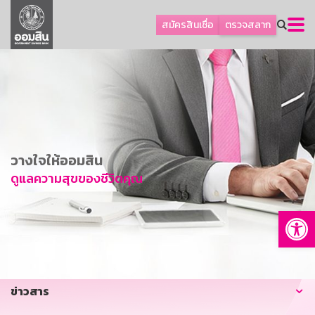
ลูกค้าธุรกิจ
สมัครสินเชื่อ
ตรวจสลาก
ลูกค้าผู้ประกอบรายย่อย
โปรโมชัน
ออมเพื่อสุข
เกี่ยวกับธนาคาร
การพัฒนาที่ยั่งยืน
วางใจให้ออมสิน
ข่าวสาร
ดูแลความสุขของชีวิตคุณ
บริการทางการเงิน
Op
อื่นๆ
ติดต่อเรา
บริการออนไลน์
ข่าวสาร
TH
EN
GSB Society