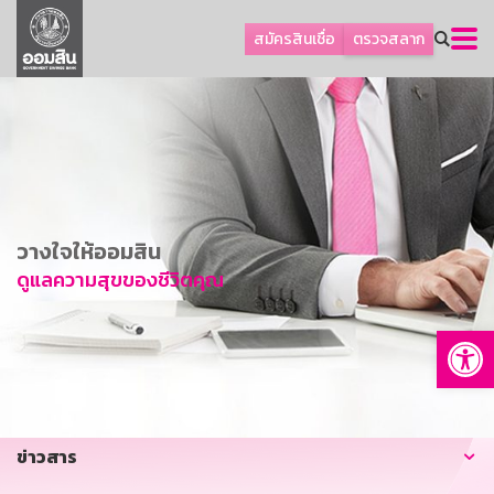
ลูกค้าธุรกิจ
สมัครสินเชื่อ
ตรวจสลาก
ลูกค้าผู้ประกอบรายย่อย
โปรโมชัน
ออมเพื่อสุข
เกี่ยวกับธนาคาร
การพัฒนาที่ยั่งยืน
วางใจให้ออมสิน
ข่าวสาร
ดูแลความสุขของชีวิตคุณ
บริการทางการเงิน
Op
อื่นๆ
ติดต่อเรา
บริการออนไลน์
ข่าวสาร
TH
EN
GSB Society