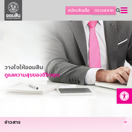
ลูกค้าธุรกิจ
สมัครสินเชื่อ
ตรวจสลาก
ลูกค้าผู้ประกอบรายย่อย
โปรโมชัน
ออมเพื่อสุข
เกี่ยวกับธนาคาร
การพัฒนาที่ยั่งยืน
วางใจให้ออมสิน
ข่าวสาร
ดูแลความสุขของชีวิตคุณ
บริการทางการเงิน
Op
อื่นๆ
ติดต่อเรา
บริการออนไลน์
ข่าวสาร
TH
EN
GSB Society